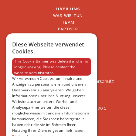
ÜBER UNS
WAS WIR TUN
TEAM
PARTNER
BLOG
FAQ
Diese Webseite verwendet
IMPRESSUM
Cookies.
DATENSCHUTZERKLÄRUNG
This Cookie Banner was deleted and is no
longer working. Please contact the
website administrator.
VSAT
Wir verwenden Cookies, um Inhalte und
VSAT - Verein Schweizer Auslandtierschutz
Anzeigen zu personalisieren und unseren
Oberlangnauerstrasse 13b
Datenverkehr zu analysieren. Wir geben
9562 Märwil
Informationen über Ihre Nutzung unserer
Website auch an unsere Werbe- und
Analysepartner weiter, die diese
IBAN: CH82 00 78 4297 8786 7200 1
möglicherweise mit anderen Informationen
ERREICHBAR
kombinieren, die Sie ihnen bereitgestellt
AB 17:45
haben oder die sie im Rahmen Ihrer
+41 44 594 66 25
Nutzung ihrer Dienste gesammelt haben.
INFO@VSAT.CH