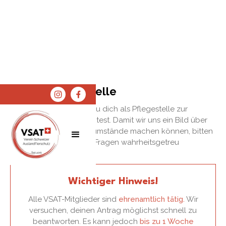
Antrag Pflegestelle
Herzlichen Dank, dass du dich als Pflegestelle zur
Verfügung stellen möchtest. Damit wir uns ein Bild über
dich und deine Lebensumstände machen können, bitten
SPENDEN
SHOP
wir dich, die folgenden Fragen wahrheitsgetreu
auszufüllen.
Wichtiger Hinweis!
Alle VSAT-Mitglieder sind
ehrenamtlich tätig.
Wir
versuchen, deinen Antrag möglichst schnell zu
beantworten. Es kann jedoch
bis zu 1 Woche