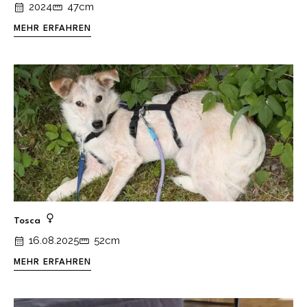
2024
47cm
MEHR ERFAHREN
Tosca
16.08.2025
52cm
MEHR ERFAHREN