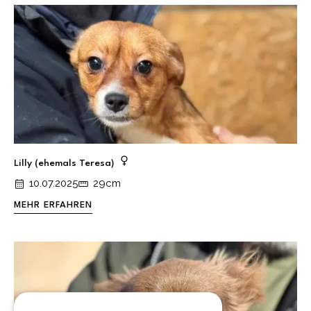
Lilly (ehemals Teresa)
10.07.2025
29cm
MEHR ERFAHREN