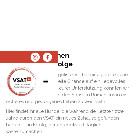
Unsere glücklichen
Vermittlungserfolge
Jeder Hund, der hier aufgelistet ist, hat eine ganz eigene
Geschichte und eine zweite Chance auf ein liebevolles
SPENDEN
SHOP
Zuhause erhalten. Dank eurer Unterstützung konnten wir
diesen Tieren helfen, von den Strassen Rumäniens in ein
sicheres und geborgenes Leben zu wechseln.
Hier findet ihr alle Hunde, die während der letzten zwei
Jahre durch den VSAT ein neues Zuhause gefunden
haben – ein Erfolg, der uns motiviert, täglich
weiterzumachen.