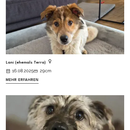
Lani (ehemals Terra)
16.08.2025
29cm
MEHR ERFAHREN