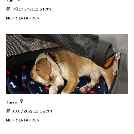
Talli
08.10.2021
31cm
MEHR ERFAHREN
Tarra
10.07.2025
29cm
MEHR ERFAHREN