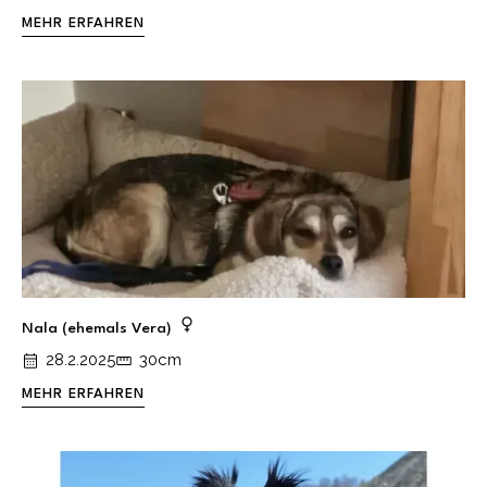
MEHR ERFAHREN
Nala (ehemals Vera)
28.2.2025
30cm
MEHR ERFAHREN