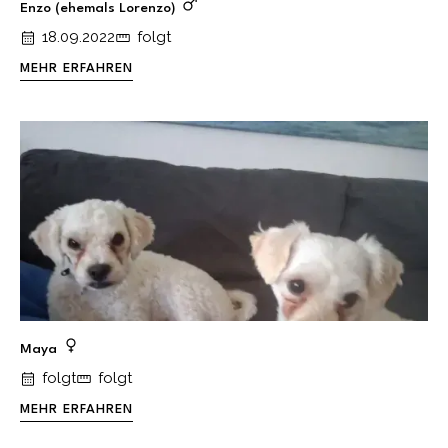
Enzo (ehemals Lorenzo)
18.09.2022
folgt
MEHR ERFAHREN
Maya
folgt
folgt
MEHR ERFAHREN