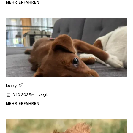
MEHR ERFAHREN
Lucky
3.10.2025
folgt
MEHR ERFAHREN