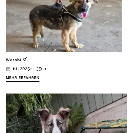
Wasabi
161.2025
35cm
MEHR ERFAHREN