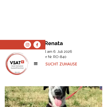
Renata
Erfasst am
6. Juli 2026
Tier Nr.
RO-840
STATUS:
SUCHT ZUHAUSE
SPENDEN
SHOP