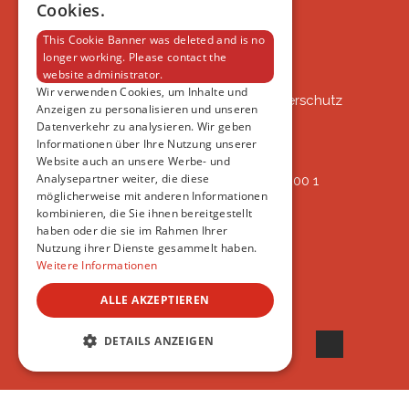
IMPRESSUM
Cookies.
DATENSCHUTZERKLÄRUNG
This Cookie Banner was deleted and is no
longer working. Please contact the
website administrator.
VSAT
Wir verwenden Cookies, um Inhalte und
VSAT - Verein Schweizer Auslandtierschutz
Anzeigen zu personalisieren und unseren
Oberlangnauerstrasse 13b
Datenverkehr zu analysieren. Wir geben
9562 Märwil
Informationen über Ihre Nutzung unserer
Website auch an unsere Werbe- und
Analysepartner weiter, die diese
IBAN: CH82 00 78 4297 8786 7200 1
möglicherweise mit anderen Informationen
ERREICHBAR
kombinieren, die Sie ihnen bereitgestellt
AB 17:45
haben oder die sie im Rahmen Ihrer
+41 44 594 66 25
Nutzung ihrer Dienste gesammelt haben.
INFO@VSAT.CH
Weitere Informationen
ALLE AKZEPTIEREN
© 2022 VSAT
DETAILS ANZEIGEN
UNBEDINGT ERFORDERLICH