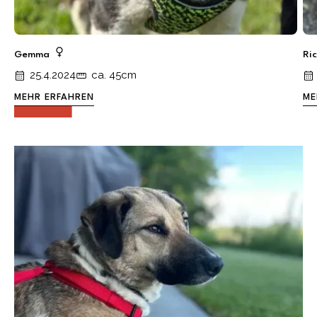
Gemma
Ri
25.4.2024
ca. 45cm
MEHR ERFAHREN
ME