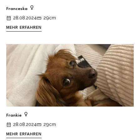
Franceska
28.08.2024
29cm
MEHR ERFAHREN
Frankie
28.08.2024
29cm
MEHR ERFAHREN