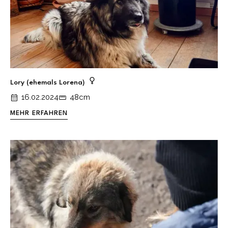
Lory (ehemals Lorena)
16.02.2024
48cm
MEHR ERFAHREN