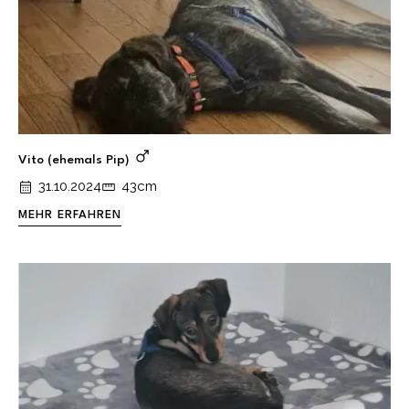
Vito (ehemals Pip)
31.10.2024
43cm
MEHR ERFAHREN