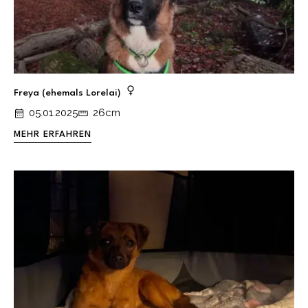
Freya (ehemals Lorelai)
05.01.2025
26cm
MEHR ERFAHREN