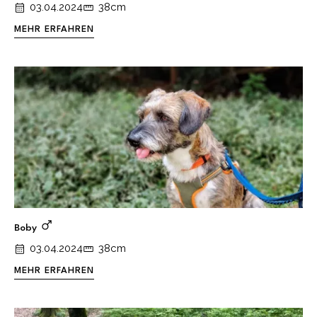
03.04.2024
38cm
MEHR ERFAHREN
Boby
03.04.2024
38cm
MEHR ERFAHREN