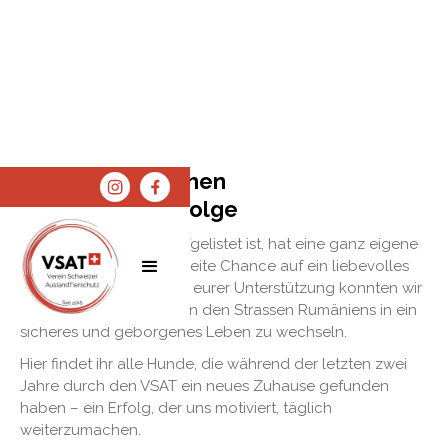
Unsere glücklichen
Vermittlungserfolge
Jeder Hund, der hier aufgelistet ist, hat eine ganz eigene
Geschichte und eine zweite Chance auf ein liebevolles
SPENDEN
SHOP
Zuhause erhalten. Dank eurer Unterstützung konnten wir
diesen Tieren helfen, von den Strassen Rumäniens in ein
sicheres und geborgenes Leben zu wechseln.
Hier findet ihr alle Hunde, die während der letzten zwei
Jahre durch den VSAT ein neues Zuhause gefunden
haben – ein Erfolg, der uns motiviert, täglich
weiterzumachen.