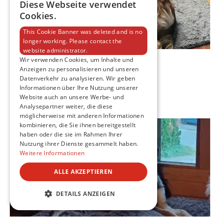
Diese Webseite verwendet
Cookies.
This Cookie Banner was deleted and is no
longer working. Please contact the
website administrator.
Wir verwenden Cookies, um Inhalte und
Sina (ehemals Alicia)
Anzeigen zu personalisieren und unseren
01.10.2022
41cm
Datenverkehr zu analysieren. Wir geben
Informationen über Ihre Nutzung unserer
MEHR ERFAHREN
Website auch an unsere Werbe- und
Analysepartner weiter, die diese
möglicherweise mit anderen Informationen
kombinieren, die Sie ihnen bereitgestellt
haben oder die sie im Rahmen Ihrer
Nutzung ihrer Dienste gesammelt haben.
Weitere Informationen
ALLE AKZEPTIEREN
DETAILS ANZEIGEN
UNBEDINGT ERFORDERLICH