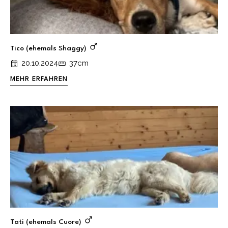
Tico (ehemals Shaggy)
20.10.2024
37cm
MEHR ERFAHREN
Tati (ehemals Cuore)