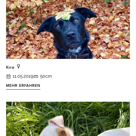
Kira
11.05.2019
50cm
MEHR ERFAHREN