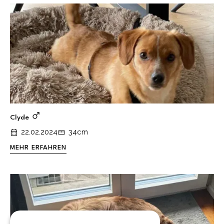
Clyde
22.02.2024
34cm
MEHR ERFAHREN