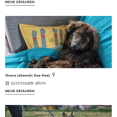
MEHR ERFAHREN
Shana (ehemals Dee-Dee)
13.07.2024
46cm
MEHR ERFAHREN