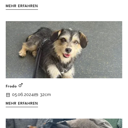
MEHR ERFAHREN
Frodo
05.06.2024
32cm
MEHR ERFAHREN