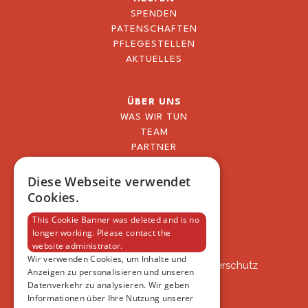
SPENDEN
PATENSCHAFTEN
PFLEGESTELLEN
AKTUELLES
ÜBER UNS
WAS WIR TUN
TEAM
PARTNER
BLOG
FAQ
Diese Webseite verwendet
IMPRESSUM
Cookies.
DATENSCHUTZERKLÄRUNG
This Cookie Banner was deleted and is no
longer working. Please contact the
website administrator.
VSAT
Wir verwenden Cookies, um Inhalte und
VSAT - Verein Schweizer Auslandtierschutz
Anzeigen zu personalisieren und unseren
Oberlangnauerstrasse 13b
Datenverkehr zu analysieren. Wir geben
9562 Märwil
Informationen über Ihre Nutzung unserer