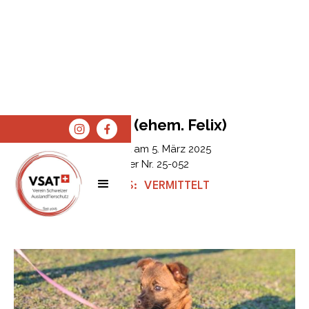
Chapo (ehem. Felix)
Erfasst am
5. März 2025
Tier Nr.
25-052
STATUS:
VERMITTELT
SPENDEN
SHOP