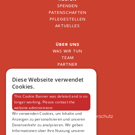
SPENDEN
PATENSCHAFTEN
PFLEGESTELLEN
AKTUELLES
ÜBER UNS
WAS WIR TUN
TEAM
PARTNER
BLOG
FAQ
Diese Webseite verwendet
IMPRESSUM
Cookies.
DATENSCHUTZERKLÄRUNG
This Cookie Banner was deleted and is no
longer working. Please contact the
website administrator.
VSAT
Wir verwenden Cookies, um Inhalte und
VSAT - Verein Schweizer Auslandtierschutz
Anzeigen zu personalisieren und unseren
Oberlangnauerstrasse 13b
Datenverkehr zu analysieren. Wir geben
9562 Märwil
Informationen über Ihre Nutzung unserer