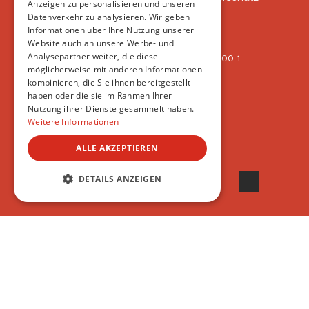
Anzeigen zu personalisieren und unseren
Oberlangnauerstrasse 13b
Datenverkehr zu analysieren. Wir geben
9562 Märwil
Informationen über Ihre Nutzung unserer
Website auch an unsere Werbe- und
Analysepartner weiter, die diese
IBAN: CH82 00 78 4297 8786 7200 1
möglicherweise mit anderen Informationen
ERREICHBAR
kombinieren, die Sie ihnen bereitgestellt
AB 17:45
haben oder die sie im Rahmen Ihrer
+41 44 594 66 25
Nutzung ihrer Dienste gesammelt haben.
INFO@VSAT.CH
Weitere Informationen
ALLE AKZEPTIEREN
© 2022 VSAT
DETAILS ANZEIGEN
UNBEDINGT ERFORDERLICH
PERFORMANCE
TARGETING
FUNKTIONALITÄT