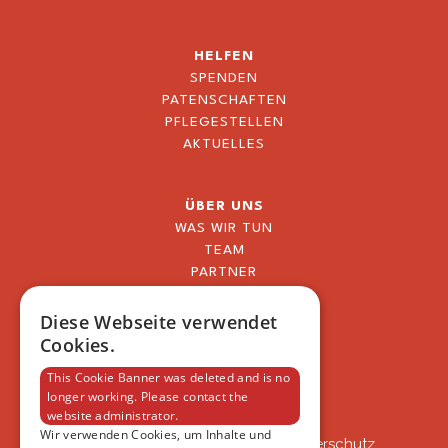
HELFEN
SPENDEN
PATENSCHAFTEN
PFLEGESTELLEN
AKTUELLES
ÜBER UNS
WAS WIR TUN
TEAM
PARTNER
BLOG
FAQ
Diese Webseite verwendet
IMPRESSUM
Cookies.
DATENSCHUTZERKLÄRUNG
This Cookie Banner was deleted and is no
longer working. Please contact the
website administrator.
VSAT
Wir verwenden Cookies, um Inhalte und
VSAT - Verein Schweizer Auslandtierschutz