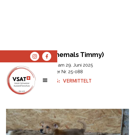
Atlas (ehemals Timmy)
Erfasst am
29. Juni 2025
Tier Nr.
25-088
STATUS:
VERMITTELT
SPENDEN
SHOP