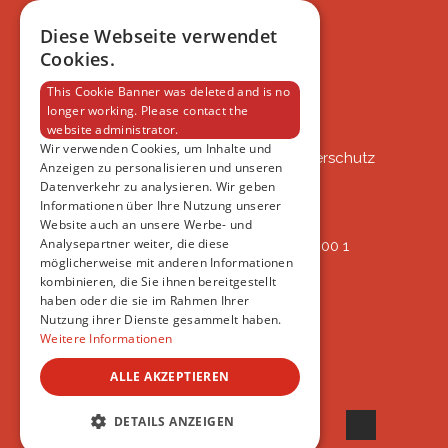
BLOG
FAQ
Diese Webseite verwendet
IMPRESSUM
Cookies.
DATENSCHUTZERKLÄRUNG
This Cookie Banner was deleted and is no
longer working. Please contact the
website administrator.
VSAT
Wir verwenden Cookies, um Inhalte und
VSAT - Verein Schweizer Auslandtierschutz
Anzeigen zu personalisieren und unseren
Oberlangnauerstrasse 13b
Datenverkehr zu analysieren. Wir geben
9562 Märwil
Informationen über Ihre Nutzung unserer
Website auch an unsere Werbe- und
Analysepartner weiter, die diese
IBAN: CH82 00 78 4297 8786 7200 1
möglicherweise mit anderen Informationen
ERREICHBAR
kombinieren, die Sie ihnen bereitgestellt
AB 17:45
haben oder die sie im Rahmen Ihrer
+41 44 594 66 25
Nutzung ihrer Dienste gesammelt haben.
INFO@VSAT.CH
Weitere Informationen
ALLE AKZEPTIEREN
© 2022 VSAT
DETAILS ANZEIGEN