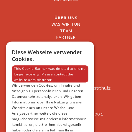
ÜBER UNS
WAS WIR TUN
TEAM
PARTNER
BLOG
FAQ
Diese Webseite verwendet
IMPRESSUM
Cookies.
DATENSCHUTZERKLÄRUNG
This Cookie Banner was deleted and is no
longer working. Please contact the
website administrator.
VSAT
Wir verwenden Cookies, um Inhalte und
VSAT - Verein Schweizer Auslandtierschutz
Anzeigen zu personalisieren und unseren
Oberlangnauerstrasse 13b
Datenverkehr zu analysieren. Wir geben
9562 Märwil
Informationen über Ihre Nutzung unserer
Website auch an unsere Werbe- und
Analysepartner weiter, die diese
IBAN: CH82 00 78 4297 8786 7200 1
möglicherweise mit anderen Informationen
ERREICHBAR
kombinieren, die Sie ihnen bereitgestellt
AB 17:45
haben oder die sie im Rahmen Ihrer