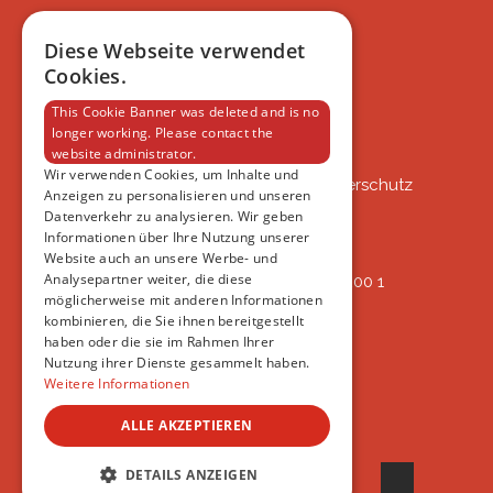
BLOG
FAQ
Diese Webseite verwendet
IMPRESSUM
Cookies.
DATENSCHUTZERKLÄRUNG
This Cookie Banner was deleted and is no
longer working. Please contact the
website administrator.
VSAT
Wir verwenden Cookies, um Inhalte und
VSAT - Verein Schweizer Auslandtierschutz
Anzeigen zu personalisieren und unseren
Oberlangnauerstrasse 13b
Datenverkehr zu analysieren. Wir geben
9562 Märwil
Informationen über Ihre Nutzung unserer
Website auch an unsere Werbe- und
Analysepartner weiter, die diese
IBAN: CH82 00 78 4297 8786 7200 1
möglicherweise mit anderen Informationen
ERREICHBAR
kombinieren, die Sie ihnen bereitgestellt
AB 17:45
haben oder die sie im Rahmen Ihrer
+41 44 594 66 25
Nutzung ihrer Dienste gesammelt haben.
INFO@VSAT.CH
Weitere Informationen
ALLE AKZEPTIEREN
© 2022 VSAT
DETAILS ANZEIGEN