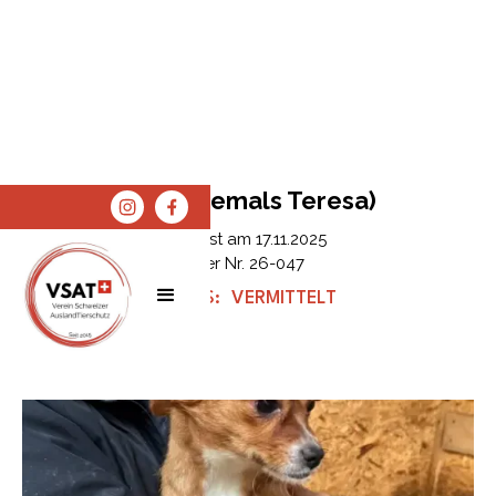
Lilly (ehemals Teresa)
Erfasst am
17.11.2025
Tier Nr.
26-047
STATUS:
VERMITTELT
SPENDEN
SHOP