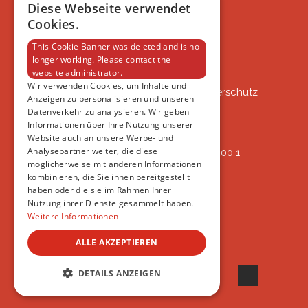
FAQ
Diese Webseite verwendet
IMPRESSUM
Cookies.
DATENSCHUTZERKLÄRUNG
This Cookie Banner was deleted and is no
longer working. Please contact the
website administrator.
VSAT
Wir verwenden Cookies, um Inhalte und
VSAT - Verein Schweizer Auslandtierschutz
Anzeigen zu personalisieren und unseren
Oberlangnauerstrasse 13b
Datenverkehr zu analysieren. Wir geben
9562 Märwil
Informationen über Ihre Nutzung unserer
Website auch an unsere Werbe- und
Analysepartner weiter, die diese
IBAN: CH82 00 78 4297 8786 7200 1
möglicherweise mit anderen Informationen
ERREICHBAR
kombinieren, die Sie ihnen bereitgestellt
AB 17:45
haben oder die sie im Rahmen Ihrer
+41 44 594 66 25
Nutzung ihrer Dienste gesammelt haben.
INFO@VSAT.CH
Weitere Informationen
ALLE AKZEPTIEREN
© 2022 VSAT
DETAILS ANZEIGEN
UNBEDINGT ERFORDERLICH