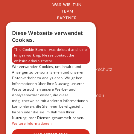
WAS WIR TUN
TEAM
PARTNER
BLOG
FAQ
Diese Webseite verwendet
IMPRESSUM
Cookies.
DATENSCHUTZERKLÄRUNG
This Cookie Banner was deleted and is no
longer working. Please contact the
website administrator.
VSAT
Wir verwenden Cookies, um Inhalte und
VSAT - Verein Schweizer Auslandtierschutz
Anzeigen zu personalisieren und unseren
Oberlangnauerstrasse 13b
Datenverkehr zu analysieren. Wir geben
9562 Märwil
Informationen über Ihre Nutzung unserer
Website auch an unsere Werbe- und
Analysepartner weiter, die diese
IBAN: CH82 00 78 4297 8786 7200 1
möglicherweise mit anderen Informationen
ERREICHBAR
kombinieren, die Sie ihnen bereitgestellt
AB 17:45
haben oder die sie im Rahmen Ihrer
+41 44 594 66 25
Nutzung ihrer Dienste gesammelt haben.
INFO@VSAT.CH
Weitere Informationen