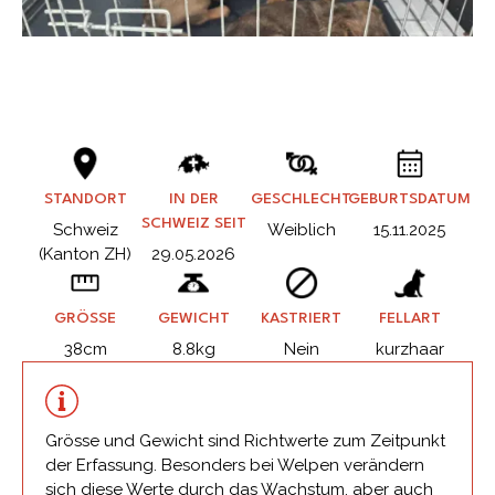
STANDORT
IN DER
GESCHLECHT
GEBURTSDATUM
SCHWEIZ SEIT
Schweiz
Weiblich
15.11.2025
(Kanton ZH)
29.05.2026
GRÖSSE
GEWICHT
KASTRIERT
FELLART
38cm
8.8kg
Nein
kurzhaar
Grösse und Gewicht sind Richtwerte zum Zeitpunkt
der Erfassung. Besonders bei Welpen verändern
sich diese Werte durch das Wachstum, aber auch