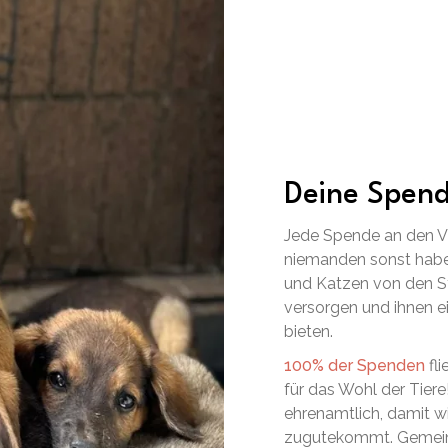
Deine Spend
Jede Spende an den VS
niemanden sonst habe
und Katzen von den St
versorgen und ihnen 
bieten.
100% der Spenden
fli
für das Wohl der Tiere
ehrenamtlich, damit w
zugutekommt. Gemeins