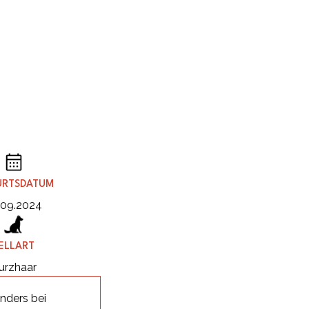
URTSDATUM
.09.2024
ELLART
urzhaar
nders bei