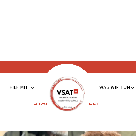
Kimmy
HILF MIT!
WAS WIR TUN
fasst am
4. November 2025
Tier Nr.
26-043
STATUS:
VERMITTELT