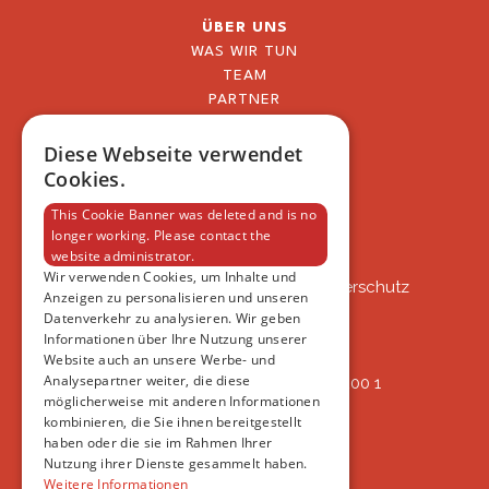
ÜBER UNS
WAS WIR TUN
TEAM
PARTNER
BLOG
FAQ
Diese Webseite verwendet
IMPRESSUM
Cookies.
DATENSCHUTZERKLÄRUNG
This Cookie Banner was deleted and is no
longer working. Please contact the
website administrator.
VSAT
Wir verwenden Cookies, um Inhalte und
VSAT - Verein Schweizer Auslandtierschutz
Anzeigen zu personalisieren und unseren
Oberlangnauerstrasse 13b
Datenverkehr zu analysieren. Wir geben
9562 Märwil
Informationen über Ihre Nutzung unserer
Website auch an unsere Werbe- und
Analysepartner weiter, die diese
IBAN: CH82 00 78 4297 8786 7200 1
möglicherweise mit anderen Informationen
ERREICHBAR
kombinieren, die Sie ihnen bereitgestellt
AB 17:45
haben oder die sie im Rahmen Ihrer
+41 44 594 66 25
Nutzung ihrer Dienste gesammelt haben.
INFO@VSAT.CH
Weitere Informationen