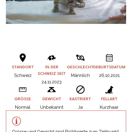
STANDORT
IN DER
GESCHLECHT
GEBURTSDATUM
SCHWEIZ SEIT
Schweiz
Männlich
26.10.2021
24.11.2023
GRÖSSE
GEWICHT
KASTRIERT
FELLART
Normal
Unbekannt
Ja
Kurzhaar
Grösse und Gewicht sind Richtwerte zum Zeitpunkt