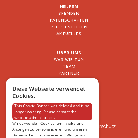
HELFEN
SPENDEN
PATENSCHAFTEN
PFLEGESTELLEN
AKTUELLES
ÜBER UNS
WAS WIR TUN
TEAM
PARTNER
BLOG
FAQ
Diese Webseite verwendet
IMPRESSUM
Cookies.
DATENSCHUTZERKLÄRUNG
This Cookie Banner was deleted and is no
longer working. Please contact the
website administrator.
VSAT
Wir verwenden Cookies, um Inhalte und
VSAT - Verein Schweizer Auslandtierschutz
Anzeigen zu personalisieren und unseren
Oberlangnauerstrasse 13b
Datenverkehr zu analysieren. Wir geben