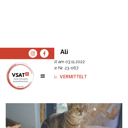
Ali
Erfasst am
03.11.2022
Tier Nr.
23-067
STATUS:
VERMITTELT
SPENDEN
SHOP