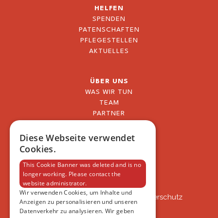
HELFEN
SPENDEN
PATENSCHAFTEN
PFLEGESTELLEN
AKTUELLES
ÜBER UNS
WAS WIR TUN
TEAM
PARTNER
BLOG
FAQ
Diese Webseite verwendet
IMPRESSUM
Cookies.
DATENSCHUTZERKLÄRUNG
This Cookie Banner was deleted and is no
longer working. Please contact the
website administrator.
VSAT
Wir verwenden Cookies, um Inhalte und
VSAT - Verein Schweizer Auslandtierschutz
Anzeigen zu personalisieren und unseren
Oberlangnauerstrasse 13b
Datenverkehr zu analysieren. Wir geben