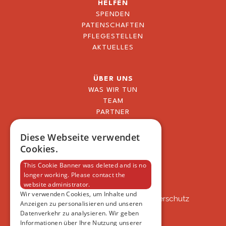
HELFEN
SPENDEN
PATENSCHAFTEN
PFLEGESTELLEN
AKTUELLES
ÜBER UNS
WAS WIR TUN
TEAM
PARTNER
BLOG
FAQ
Diese Webseite verwendet
IMPRESSUM
Cookies.
DATENSCHUTZERKLÄRUNG
This Cookie Banner was deleted and is no
longer working. Please contact the
website administrator.
VSAT
Wir verwenden Cookies, um Inhalte und
VSAT - Verein Schweizer Auslandtierschutz
Anzeigen zu personalisieren und unseren
Oberlangnauerstrasse 13b
Datenverkehr zu analysieren. Wir geben
9562 Märwil
Informationen über Ihre Nutzung unserer