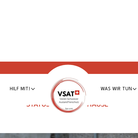
Diago
HILF MIT!
WAS WIR TUN
Erfasst am
09.05.2022
Tier Nr.
RO-279
STATUS:
SUCHT ZUHAUSE