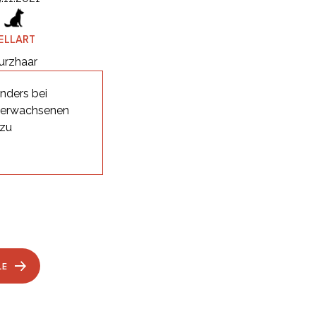
ELLART
urzhaar
nders bei
i erwachsenen
 zu
LE