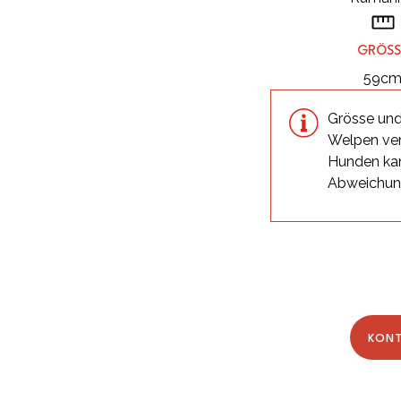
GRÖSS
59c
Grösse und
Welpen ver
Hunden kan
Abweichu
KON