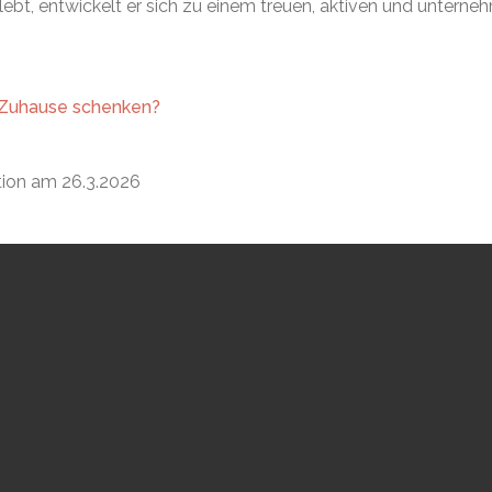
elebt, entwickelt er sich zu einem treuen, aktiven und untern
 Zuhause schenken?
tion am 26.3.2026