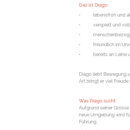
Das ist Diago:
• lebensfroh und ak
• verspielt und volle
• menschenbezogen
• freundlich im Umg
• bereits an Leine u
Diago liebt Bewegung u
Art bringt er viel Freude 
Was Diago sucht:
Aufgrund seiner Grösse 
neue Umgebung wird für 
Führung.