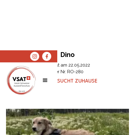
Dino
Erfasst am
22.05.2022
Tier Nr.
RO-280
STATUS:
SUCHT ZUHAUSE
SPENDEN
SHOP