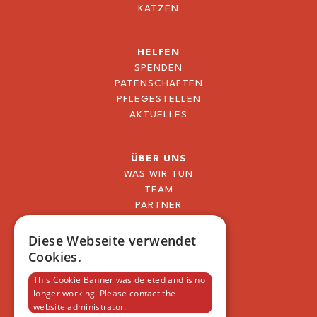
KATZEN
HELFEN
SPENDEN
PATENSCHAFTEN
PFLEGESTELLEN
AKTUELLES
ÜBER UNS
WAS WIR TUN
TEAM
PARTNER
BLOG
FAQ
Diese Webseite verwendet
IMPRESSUM
Cookies.
DATENSCHUTZERKLÄRUNG
This Cookie Banner was deleted and is no
longer working. Please contact the
website administrator.
VSAT