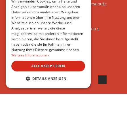
Wir verwenden Cookies, um Inhalte und
VSAT - Verein Schweizer Auslandtierschutz
Anzeigen zu personalisieren und unseren
Oberlangnauerstrasse 13b
Datenverkehr zu analysieren. Wir geben
9562 Märwil
Informationen über Ihre Nutzung unserer
Website auch an unsere Werbe- und
Analysepartner weiter, die diese
IBAN: CH82 00 78 4297 8786 7200 1
möglicherweise mit anderen Informationen
ERREICHBAR
kombinieren, die Sie ihnen bereitgestellt
AB 17:45
haben oder die sie im Rahmen Ihrer
+41 44 594 66 25
Nutzung ihrer Dienste gesammelt haben.
INFO@VSAT.CH
Weitere Informationen
ALLE AKZEPTIEREN
© 2022 VSAT
DETAILS ANZEIGEN
UNBEDINGT ERFORDERLICH
PERFORMANCE
TARGETING
FUNKTIONALITÄT