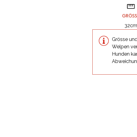
GRÖSS
32c
Grösse und
Welpen ver
Hunden kan
Abweichu