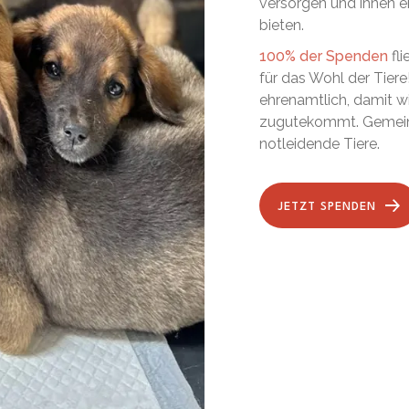
versorgen und ihnen 
bieten.
100% der Spenden
fli
für das Wohl der Tiere
ehrenamtlich, damit w
zugutekommt. Gemeins
notleidende Tiere.
JETZT SPENDEN