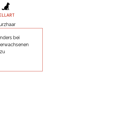
ELLART
urzhaar
nders bei
i erwachsenen
 zu