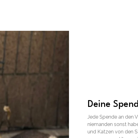
Deine Spend
Jede Spende an den VS
niemanden sonst habe
und Katzen von den St