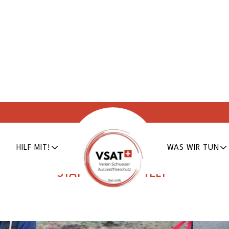
Giselle
HILF MIT!
WAS WIR TUN
Erfasst am
17.12.2021
Tier Nr.
RO-236
STATUS:
VERMITTELT