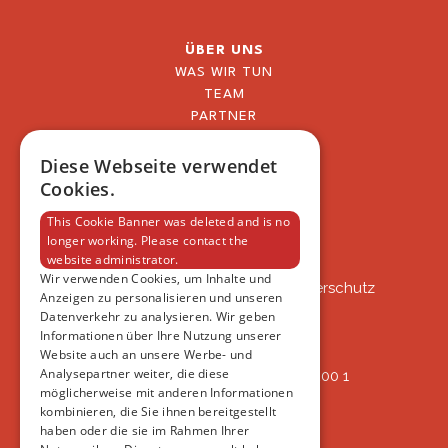
ÜBER UNS
WAS WIR TUN
TEAM
PARTNER
BLOG
FAQ
Diese Webseite verwendet
IMPRESSUM
Cookies.
DATENSCHUTZERKLÄRUNG
This Cookie Banner was deleted and is no
longer working. Please contact the
website administrator.
VSAT
Wir verwenden Cookies, um Inhalte und
VSAT - Verein Schweizer Auslandtierschutz
Anzeigen zu personalisieren und unseren
Oberlangnauerstrasse 13b
Datenverkehr zu analysieren. Wir geben
9562 Märwil
Informationen über Ihre Nutzung unserer
Website auch an unsere Werbe- und
Analysepartner weiter, die diese
IBAN: CH82 00 78 4297 8786 7200 1
möglicherweise mit anderen Informationen
ERREICHBAR
kombinieren, die Sie ihnen bereitgestellt
AB 17:45
haben oder die sie im Rahmen Ihrer
+41 44 594 66 25