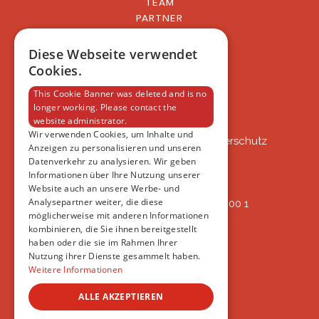
TEAM
PARTNER
BLOG
FAQ
Diese Webseite verwendet
IMPRESSUM
Cookies.
DATENSCHUTZERKLÄRUNG
This Cookie Banner was deleted and is no
longer working. Please contact the
website administrator.
VSAT
Wir verwenden Cookies, um Inhalte und
VSAT - Verein Schweizer Auslandtierschutz
Anzeigen zu personalisieren und unseren
Oberlangnauerstrasse 13b
Datenverkehr zu analysieren. Wir geben
9562 Märwil
Informationen über Ihre Nutzung unserer
Website auch an unsere Werbe- und
Analysepartner weiter, die diese
IBAN: CH82 00 78 4297 8786 7200 1
möglicherweise mit anderen Informationen
ERREICHBAR
kombinieren, die Sie ihnen bereitgestellt
AB 17:45
haben oder die sie im Rahmen Ihrer
+41 44 594 66 25
Nutzung ihrer Dienste gesammelt haben.
INFO@VSAT.CH
Weitere Informationen
ALLE AKZEPTIEREN