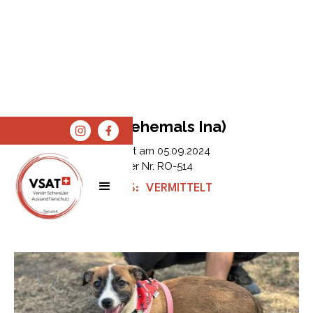
Nala (ehemals Ina)
Erfasst am
05.09.2024
Tier Nr.
RO-514
STATUS:
VERMITTELT
SPENDEN
SHOP