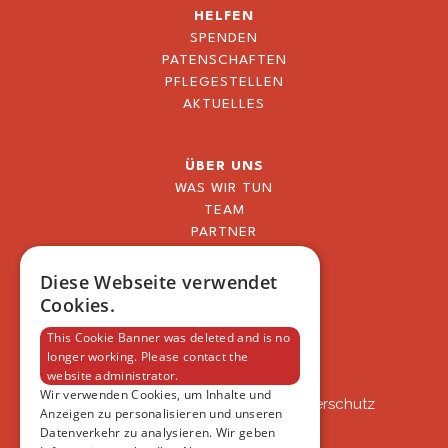
HELFEN
SPENDEN
PATENSCHAFTEN
PFLEGESTELLEN
AKTUELLES
ÜBER UNS
WAS WIR TUN
TEAM
PARTNER
BLOG
FAQ
Diese Webseite verwendet
IMPRESSUM
Cookies.
DATENSCHUTZERKLÄRUNG
This Cookie Banner was deleted and is no
longer working. Please contact the
website administrator.
VSAT
Wir verwenden Cookies, um Inhalte und
VSAT - Verein Schweizer Auslandtierschutz
Anzeigen zu personalisieren und unseren
Oberlangnauerstrasse 13b
Datenverkehr zu analysieren. Wir geben
9562 Märwil