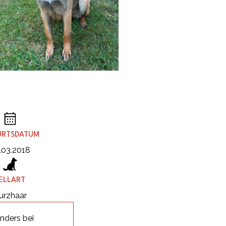
URTSDATUM
.03.2018
ELLART
urzhaar
nders bei