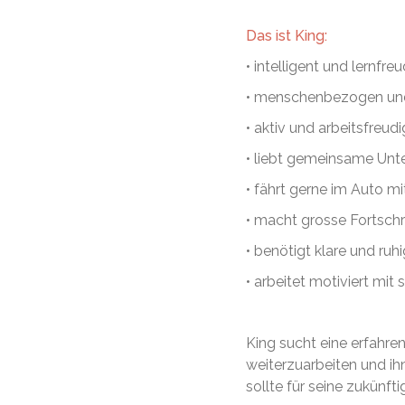
Das ist King:
• intelligent und lernfreu
• menschenbezogen und
• aktiv und arbeitsfreudi
• liebt gemeinsame Un
• fährt gerne im Auto mi
• macht grosse Fortschri
• benötigt klare und ruh
• arbeitet motiviert m
King sucht eine erfahren
weiterzuarbeiten und ih
sollte für seine zukünft