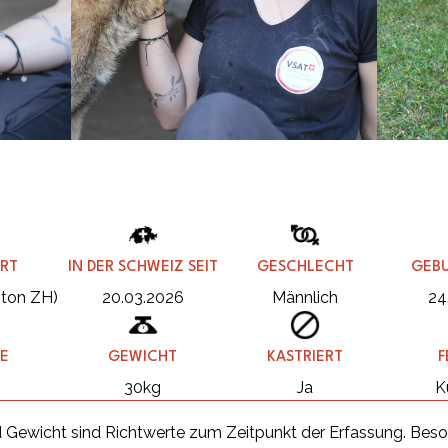
RT
IN DER SCHWEIZ SEIT
GESCHLECHT
GEB
nton ZH)
20.03.2026
Männlich
24
E
GEWICHT
KASTRIERT
F
m
30kg
Ja
K
 Gewicht sind Richtwerte zum Zeitpunkt der Erfassung. Beso