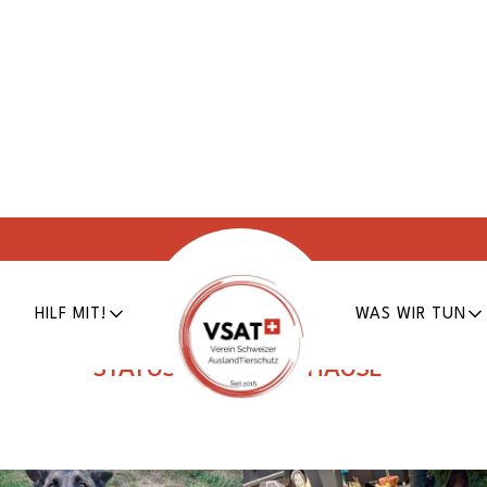
King
HILF MIT!
WAS WIR TUN
Erfasst am
24.09.2023
Tier Nr.
26-050
STATUS:
SUCHT ZUHAUSE