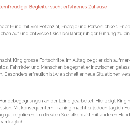
d lernfreudiger Begleiter sucht erfahrenes Zuhause
nder Hund mit viel Potenzial, Energie und Persönlichkeit. Er b
hen auf und entwickelt sich bei klarer, ruhiger Führung zu e
macht King grosse Fortschritte. Im Alltag zeigt er sich aufmer
utos, Fahrräder und Menschen begegnet er inzwischen gelasse
 Besonders erfreulich ist,wie schnell er neue Situationen ver
n Hundebegegnungen an der Leine gearbeitet. Hier zeigt King 
ion. Mit konsequentem Training macht er jedoch täglich Fort
ng gut regulieren. Im direkten Sozialkontakt mit anderen Hunde
verträglich.