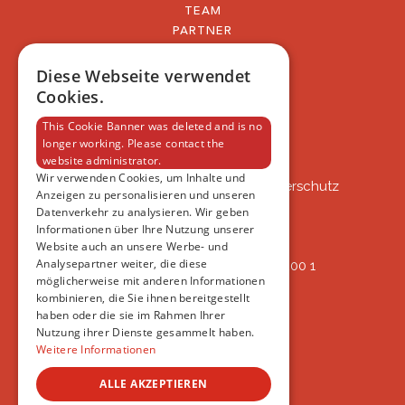
TEAM
PARTNER
BLOG
FAQ
Diese Webseite verwendet
IMPRESSUM
Cookies.
DATENSCHUTZERKLÄRUNG
This Cookie Banner was deleted and is no
longer working. Please contact the
website administrator.
VSAT
Wir verwenden Cookies, um Inhalte und
VSAT - Verein Schweizer Auslandtierschutz
Anzeigen zu personalisieren und unseren
Oberlangnauerstrasse 13b
Datenverkehr zu analysieren. Wir geben
9562 Märwil
Informationen über Ihre Nutzung unserer
Website auch an unsere Werbe- und
Analysepartner weiter, die diese
IBAN: CH82 00 78 4297 8786 7200 1
möglicherweise mit anderen Informationen
ERREICHBAR
kombinieren, die Sie ihnen bereitgestellt
AB 17:45
haben oder die sie im Rahmen Ihrer
+41 44 594 66 25
Nutzung ihrer Dienste gesammelt haben.
INFO@VSAT.CH
Weitere Informationen
ALLE AKZEPTIEREN