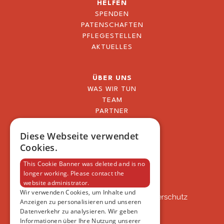
HELFEN
SPENDEN
PATENSCHAFTEN
PFLEGESTELLEN
AKTUELLES
ÜBER UNS
WAS WIR TUN
TEAM
PARTNER
BLOG
FAQ
Diese Webseite verwendet
IMPRESSUM
Cookies.
DATENSCHUTZERKLÄRUNG
This Cookie Banner was deleted and is no
longer working. Please contact the
website administrator.
VSAT
Wir verwenden Cookies, um Inhalte und
VSAT - Verein Schweizer Auslandtierschutz
Anzeigen zu personalisieren und unseren
Oberlangnauerstrasse 13b
Datenverkehr zu analysieren. Wir geben
9562 Märwil
Informationen über Ihre Nutzung unserer