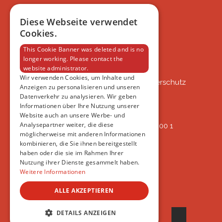
BLOG
FAQ
Diese Webseite verwendet
IMPRESSUM
Cookies.
DATENSCHUTZERKLÄRUNG
This Cookie Banner was deleted and is no
longer working. Please contact the
website administrator.
VSAT
Wir verwenden Cookies, um Inhalte und
VSAT - Verein Schweizer Auslandtierschutz
Anzeigen zu personalisieren und unseren
Oberlangnauerstrasse 13b
Datenverkehr zu analysieren. Wir geben
9562 Märwil
Informationen über Ihre Nutzung unserer
Website auch an unsere Werbe- und
Analysepartner weiter, die diese
IBAN: CH82 00 78 4297 8786 7200 1
möglicherweise mit anderen Informationen
ERREICHBAR
kombinieren, die Sie ihnen bereitgestellt
AB 17:45
haben oder die sie im Rahmen Ihrer
+41 44 594 66 25
Nutzung ihrer Dienste gesammelt haben.
INFO@VSAT.CH
Weitere Informationen
ALLE AKZEPTIEREN
© 2022 VSAT
DETAILS ANZEIGEN