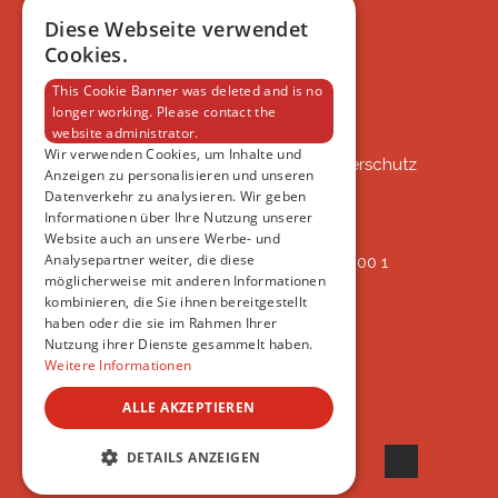
FAQ
Diese Webseite verwendet
IMPRESSUM
Cookies.
DATENSCHUTZERKLÄRUNG
This Cookie Banner was deleted and is no
longer working. Please contact the
website administrator.
VSAT
Wir verwenden Cookies, um Inhalte und
VSAT - Verein Schweizer Auslandtierschutz
Anzeigen zu personalisieren und unseren
Oberlangnauerstrasse 13b
Datenverkehr zu analysieren. Wir geben
9562 Märwil
Informationen über Ihre Nutzung unserer
Website auch an unsere Werbe- und
Analysepartner weiter, die diese
IBAN: CH82 00 78 4297 8786 7200 1
möglicherweise mit anderen Informationen
ERREICHBAR
kombinieren, die Sie ihnen bereitgestellt
AB 17:45
haben oder die sie im Rahmen Ihrer
+41 44 594 66 25
Nutzung ihrer Dienste gesammelt haben.
INFO@VSAT.CH
Weitere Informationen
ALLE AKZEPTIEREN
© 2022 VSAT
DETAILS ANZEIGEN