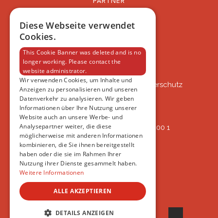
PARTNER
BLOG
FAQ
Diese Webseite verwendet
IMPRESSUM
Cookies.
DATENSCHUTZERKLÄRUNG
This Cookie Banner was deleted and is no
longer working. Please contact the
website administrator.
VSAT
Wir verwenden Cookies, um Inhalte und
VSAT - Verein Schweizer Auslandtierschutz
Anzeigen zu personalisieren und unseren
Oberlangnauerstrasse 13b
Datenverkehr zu analysieren. Wir geben
9562 Märwil
Informationen über Ihre Nutzung unserer
Website auch an unsere Werbe- und
Analysepartner weiter, die diese
IBAN: CH82 00 78 4297 8786 7200 1
möglicherweise mit anderen Informationen
ERREICHBAR
kombinieren, die Sie ihnen bereitgestellt
AB 17:45
haben oder die sie im Rahmen Ihrer
+41 44 594 66 25
Nutzung ihrer Dienste gesammelt haben.
INFO@VSAT.CH
Weitere Informationen
ALLE AKZEPTIEREN
© 2022 VSAT
DETAILS ANZEIGEN