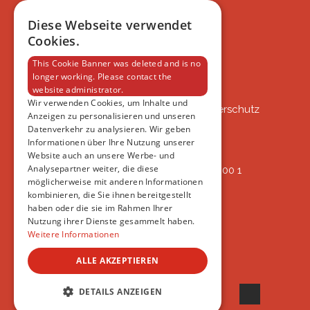
BLOG
FAQ
Diese Webseite verwendet
IMPRESSUM
Cookies.
DATENSCHUTZERKLÄRUNG
This Cookie Banner was deleted and is no
longer working. Please contact the
website administrator.
VSAT
Wir verwenden Cookies, um Inhalte und
VSAT - Verein Schweizer Auslandtierschutz
Anzeigen zu personalisieren und unseren
Oberlangnauerstrasse 13b
Datenverkehr zu analysieren. Wir geben
9562 Märwil
Informationen über Ihre Nutzung unserer
Website auch an unsere Werbe- und
Analysepartner weiter, die diese
IBAN: CH82 00 78 4297 8786 7200 1
möglicherweise mit anderen Informationen
ERREICHBAR
kombinieren, die Sie ihnen bereitgestellt
AB 17:45
haben oder die sie im Rahmen Ihrer
+41 44 594 66 25
Nutzung ihrer Dienste gesammelt haben.
INFO@VSAT.CH
Weitere Informationen
ALLE AKZEPTIEREN
© 2022 VSAT
DETAILS ANZEIGEN