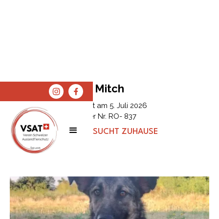
Mitch
Erfasst am
5. Juli 2026
Tier Nr.
RO- 837
STATUS:
SUCHT ZUHAUSE
SPENDEN
SHOP