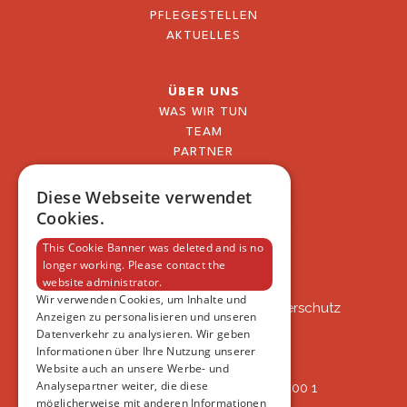
PFLEGESTELLEN
AKTUELLES
ÜBER UNS
WAS WIR TUN
TEAM
PARTNER
BLOG
FAQ
Diese Webseite verwendet
IMPRESSUM
Cookies.
DATENSCHUTZERKLÄRUNG
This Cookie Banner was deleted and is no
longer working. Please contact the
website administrator.
VSAT
Wir verwenden Cookies, um Inhalte und
VSAT - Verein Schweizer Auslandtierschutz
Anzeigen zu personalisieren und unseren
Oberlangnauerstrasse 13b
Datenverkehr zu analysieren. Wir geben
9562 Märwil
Informationen über Ihre Nutzung unserer
Website auch an unsere Werbe- und
Analysepartner weiter, die diese
IBAN: CH82 00 78 4297 8786 7200 1
möglicherweise mit anderen Informationen