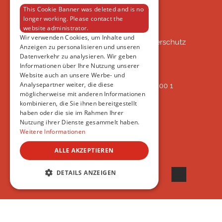
DATENSCHUTZERKLÄRUNG
This Cookie Banner was deleted and is no
longer working. Please contact the
website administrator.
VSAT
Wir verwenden Cookies, um Inhalte und
VSAT - Verein Schweizer Auslandtierschutz
Anzeigen zu personalisieren und unseren
Oberlangnauerstrasse 13b
Datenverkehr zu analysieren. Wir geben
9562 Märwil
Informationen über Ihre Nutzung unserer
Website auch an unsere Werbe- und
Analysepartner weiter, die diese
IBAN: CH82 00 78 4297 8786 7200 1
möglicherweise mit anderen Informationen
ERREICHBAR
kombinieren, die Sie ihnen bereitgestellt
AB 17:45
haben oder die sie im Rahmen Ihrer
+41 44 594 66 25
Nutzung ihrer Dienste gesammelt haben.
INFO@VSAT.CH
Weitere Informationen
ALLE AKZEPTIEREN
DETAILS ANZEIGEN
© 2022 VSAT
UNBEDINGT ERFORDERLICH
PERFORMANCE