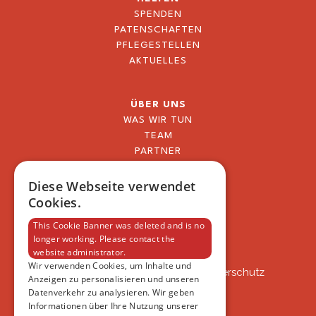
SPENDEN
PATENSCHAFTEN
PFLEGESTELLEN
AKTUELLES
ÜBER UNS
WAS WIR TUN
TEAM
PARTNER
BLOG
FAQ
Diese Webseite verwendet
IMPRESSUM
Cookies.
DATENSCHUTZERKLÄRUNG
This Cookie Banner was deleted and is no
longer working. Please contact the
website administrator.
VSAT
Wir verwenden Cookies, um Inhalte und
VSAT - Verein Schweizer Auslandtierschutz
Anzeigen zu personalisieren und unseren
Oberlangnauerstrasse 13b
Datenverkehr zu analysieren. Wir geben
9562 Märwil
Informationen über Ihre Nutzung unserer