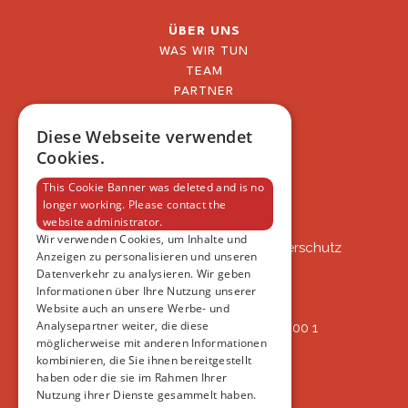
ÜBER UNS
WAS WIR TUN
TEAM
PARTNER
BLOG
FAQ
Diese Webseite verwendet
IMPRESSUM
Cookies.
DATENSCHUTZERKLÄRUNG
This Cookie Banner was deleted and is no
longer working. Please contact the
website administrator.
VSAT
Wir verwenden Cookies, um Inhalte und
VSAT - Verein Schweizer Auslandtierschutz
Anzeigen zu personalisieren und unseren
Oberlangnauerstrasse 13b
Datenverkehr zu analysieren. Wir geben
9562 Märwil
Informationen über Ihre Nutzung unserer
Website auch an unsere Werbe- und
Analysepartner weiter, die diese
IBAN: CH82 00 78 4297 8786 7200 1
möglicherweise mit anderen Informationen
ERREICHBAR
kombinieren, die Sie ihnen bereitgestellt
AB 17:45
haben oder die sie im Rahmen Ihrer
+41 44 594 66 25
Nutzung ihrer Dienste gesammelt haben.
INFO@VSAT.CH