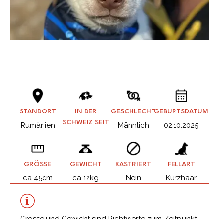
STANDORT
IN DER
GESCHLECHT
GEBURTSDATUM
SCHWEIZ SEIT
Rumänien
Männlich
02.10.2025
-
GRÖSSE
GEWICHT
KASTRIERT
FELLART
ca 45cm
ca 12kg
Nein
Kurzhaar
Grösse und Gewicht sind Richtwerte zum Zeitpunkt