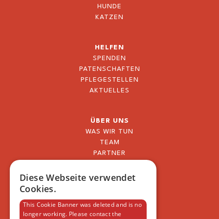
HUNDE
KATZEN
HELFEN
SPENDEN
PATENSCHAFTEN
PFLEGESTELLEN
AKTUELLES
ÜBER UNS
WAS WIR TUN
TEAM
PARTNER
BLOG
FAQ
Diese Webseite verwendet
IMPRESSUM
Cookies.
DATENSCHUTZERKLÄRUNG
This Cookie Banner was deleted and is no
longer working. Please contact the