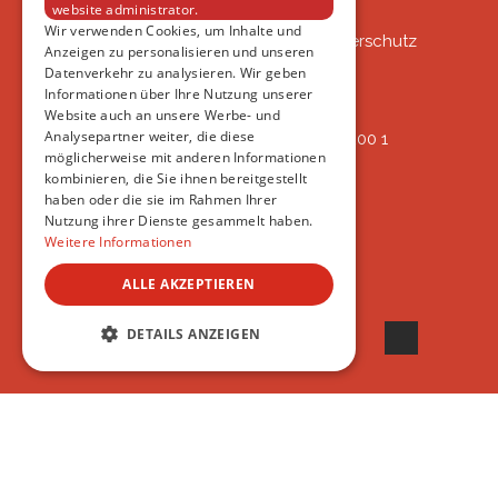
website administrator.
VSAT
Wir verwenden Cookies, um Inhalte und
VSAT - Verein Schweizer Auslandtierschutz
Anzeigen zu personalisieren und unseren
Oberlangnauerstrasse 13b
Datenverkehr zu analysieren. Wir geben
9562 Märwil
Informationen über Ihre Nutzung unserer
Website auch an unsere Werbe- und
Analysepartner weiter, die diese
IBAN: CH82 00 78 4297 8786 7200 1
möglicherweise mit anderen Informationen
ERREICHBAR
kombinieren, die Sie ihnen bereitgestellt
AB 17:45
haben oder die sie im Rahmen Ihrer
+41 44 594 66 25
Nutzung ihrer Dienste gesammelt haben.
INFO@VSAT.CH
Weitere Informationen
ALLE AKZEPTIEREN
DETAILS ANZEIGEN
© 2022 VSAT
UNBEDINGT ERFORDERLICH
PERFORMANCE
TARGETING