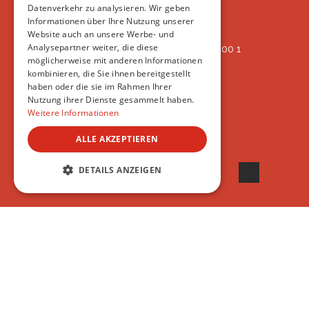
Oberlangnauerstrasse 13b
Datenverkehr zu analysieren. Wir geben
9562 Märwil
Informationen über Ihre Nutzung unserer
Website auch an unsere Werbe- und
Analysepartner weiter, die diese
IBAN: CH82 00 78 4297 8786 7200 1
möglicherweise mit anderen Informationen
ERREICHBAR
kombinieren, die Sie ihnen bereitgestellt
AB 17:45
haben oder die sie im Rahmen Ihrer
+41 44 594 66 25
Nutzung ihrer Dienste gesammelt haben.
INFO@VSAT.CH
Weitere Informationen
ALLE AKZEPTIEREN
© 2022 VSAT
DETAILS ANZEIGEN
UNBEDINGT ERFORDERLICH
PERFORMANCE
TARGETING
FUNKTIONALITÄT
UNKLASSIFIZIERTE