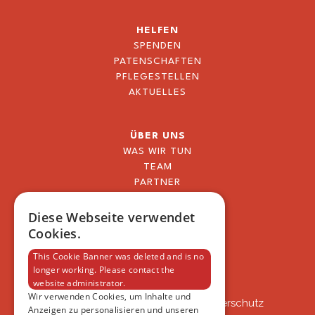
HELFEN
SPENDEN
PATENSCHAFTEN
PFLEGESTELLEN
AKTUELLES
ÜBER UNS
WAS WIR TUN
TEAM
PARTNER
BLOG
FAQ
Diese Webseite verwendet
IMPRESSUM
Cookies.
DATENSCHUTZERKLÄRUNG
This Cookie Banner was deleted and is no
longer working. Please contact the
website administrator.
VSAT
Wir verwenden Cookies, um Inhalte und
VSAT - Verein Schweizer Auslandtierschutz
Anzeigen zu personalisieren und unseren