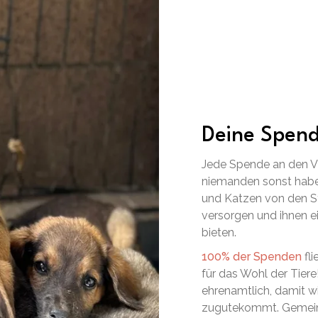
Deine Spend
Jede Spende an den VS
niemanden sonst habe
und Katzen von den St
versorgen und ihnen 
bieten.
100% der Spenden
fli
für das Wohl der Tiere
ehrenamtlich, damit w
zugutekommt. Gemeins