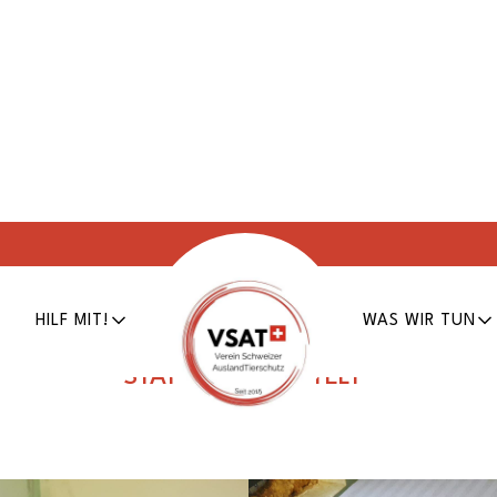
Sissy
HILF MIT!
WAS WIR TUN
Erfasst am
07.03.2023
Tier Nr.
23-073
STATUS:
VERMITTELT