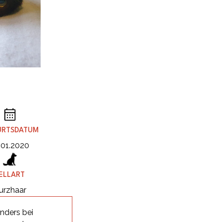
URTSDATUM
.01.2020
ELLART
urzhaar
nders bei