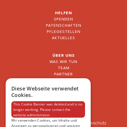
HELFEN
SPENDEN
PATENSCHAFTEN
PFLEGESTELLEN
AKTUELLES
ÜBER UNS
WAS WIR TUN
TEAM
PARTNER
BLOG
FAQ
Diese Webseite verwendet
IMPRESSUM
Cookies.
DATENSCHUTZERKLÄRUNG
This Cookie Banner was deleted and is no
longer working. Please contact the
website administrator.
VSAT
Wir verwenden Cookies, um Inhalte und
VSAT - Verein Schweizer Auslandtierschutz
Anzeigen zu personalisieren und unseren