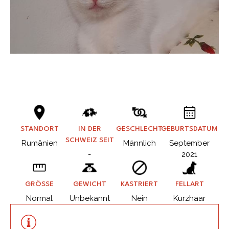
STANDORT
IN DER
GESCHLECHT
GEBURTSDATUM
SCHWEIZ SEIT
Rumänien
Männlich
September
-
2021
GRÖSSE
GEWICHT
KASTRIERT
FELLART
Normal
Unbekannt
Nein
Kurzhaar