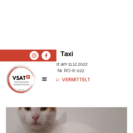
Taxi
Erfasst am
11.12.2022
Tier Nr.
RO-K-022
STATUS:
VERMITTELT
SPENDEN
SHOP