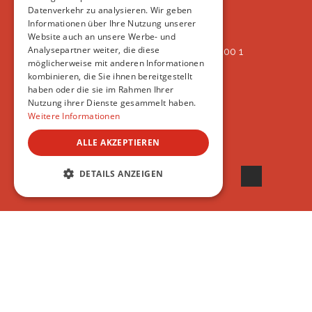
Oberlangnauerstrasse 13b
Datenverkehr zu analysieren. Wir geben
9562 Märwil
Informationen über Ihre Nutzung unserer
Website auch an unsere Werbe- und
Analysepartner weiter, die diese
IBAN: CH82 00 78 4297 8786 7200 1
möglicherweise mit anderen Informationen
ERREICHBAR
kombinieren, die Sie ihnen bereitgestellt
AB 17:45
haben oder die sie im Rahmen Ihrer
+41 44 594 66 25
Nutzung ihrer Dienste gesammelt haben.
INFO@VSAT.CH
Weitere Informationen
ALLE AKZEPTIEREN
© 2022 VSAT
DETAILS ANZEIGEN
UNBEDINGT ERFORDERLICH
PERFORMANCE
TARGETING
FUNKTIONALITÄT
UNKLASSIFIZIERTE