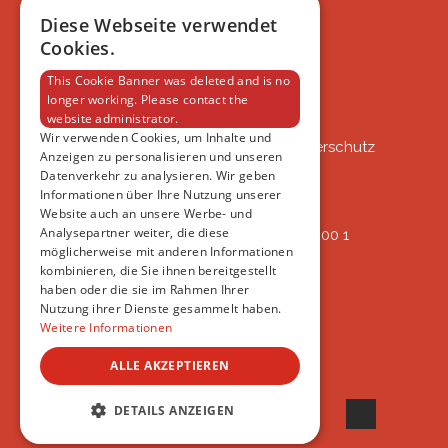
FAQ
Diese Webseite verwendet
IMPRESSUM
Cookies.
DATENSCHUTZERKLÄRUNG
This Cookie Banner was deleted and is no
longer working. Please contact the
website administrator.
VSAT
Wir verwenden Cookies, um Inhalte und
VSAT - Verein Schweizer Auslandtierschutz
Anzeigen zu personalisieren und unseren
Oberlangnauerstrasse 13b
Datenverkehr zu analysieren. Wir geben
9562 Märwil
Informationen über Ihre Nutzung unserer
Website auch an unsere Werbe- und
Analysepartner weiter, die diese
IBAN: CH82 00 78 4297 8786 7200 1
möglicherweise mit anderen Informationen
ERREICHBAR
kombinieren, die Sie ihnen bereitgestellt
AB 17:45
haben oder die sie im Rahmen Ihrer
+41 44 594 66 25
Nutzung ihrer Dienste gesammelt haben.
INFO@VSAT.CH
Weitere Informationen
ALLE AKZEPTIEREN
© 2022 VSAT
DETAILS ANZEIGEN