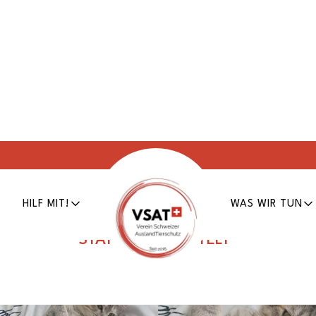
Veve
HILF MIT!
WAS WIR TUN
Erfasst am
7. Juni 2026
Tier Nr.
RO-K-757
STATUS:
VERMITTELT