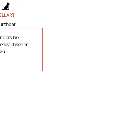
ELLART
urzhaar
nders bei
i erwachsenen
 zu