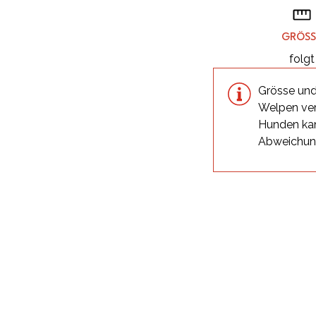
GRÖSS
folgt
Grösse und
Welpen ver
Hunden kan
Abweichu