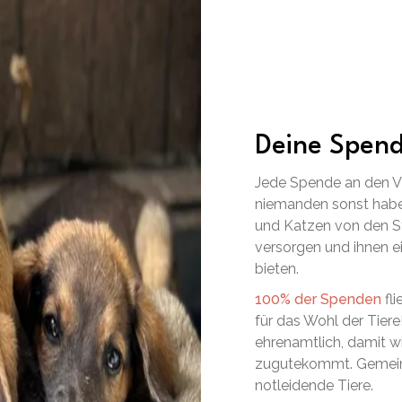
Deine Spend
Jede Spende an den VS
niemanden sonst habe
und Katzen von den St
versorgen und ihnen 
bieten.
100% der Spenden
fli
für das Wohl der Tiere
ehrenamtlich, damit w
zugutekommt. Gemeins
notleidende Tiere.