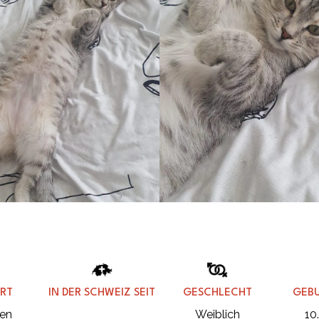
RT
IN DER SCHWEIZ SEIT
GESCHLECHT
GEB
en
Weiblich
10